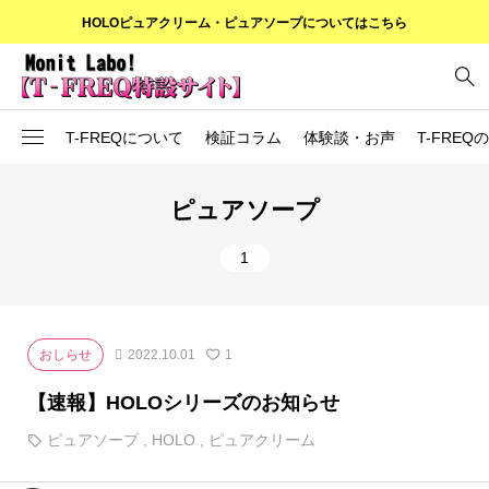
HOLOピュアクリーム・ピュアソープについてはこちら
T-FREQについて
検証コラム
体験談・お声
T-FRE
T-FREQってなに？
ピュアソープ
T-FREQの使い方
1
T-FREQの成分
検証コラム
おしらせ
2022.10.01
1
【速報】HOLOシリーズのお知らせ
ピュアソープ
,
HOLO
,
ピュアクリーム